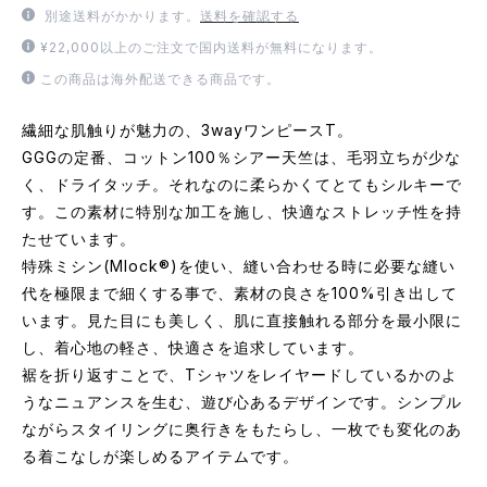
別途送料がかかります。
送料を確認する
¥22,000以上のご注文で国内送料が無料になります。
この商品は海外配送できる商品です。
繊細な肌触りが魅力の、3wayワンピースT。
GGGの定番、コットン100％シアー天竺は、毛羽立ちが少な
く、ドライタッチ。それなのに柔らかくてとてもシルキーで
す。この素材に特別な加工を施し、快適なストレッチ性を持
たせています。
特殊ミシン(Mlock®)を使い、縫い合わせる時に必要な縫い
代を極限まで細くする事で、素材の良さを100%引き出して
います。見た目にも美しく、肌に直接触れる部分を最小限に
し、着心地の軽さ、快適さを追求しています。
裾を折り返すことで、Tシャツをレイヤードしているかのよ
うなニュアンスを生む、遊び心あるデザインです。シンプル
ながらスタイリングに奥行きをもたらし、一枚でも変化のあ
る着こなしが楽しめるアイテムです。