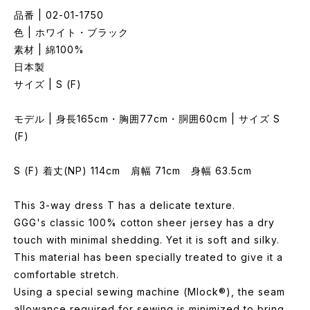
品番 | 02-01-1750
色 | ホワイト・ブラック
素材 | 綿100%
日本製
サイズ | S (F)
モデル | 身長165cm・胸囲77cm・胴囲60cm | サイズ S
(F)
S (F) 着丈(NP) 114cm 肩幅 71cm 身幅 63.5cm
This 3-way dress T has a delicate texture.
GGG's classic 100% cotton sheer jersey has a dry
touch with minimal shedding. Yet it is soft and silky.
This material has been specially treated to give it a
comfortable stretch.
Using a special sewing machine (Mlock®), the seam
allowance required for sewing is minimized to bring