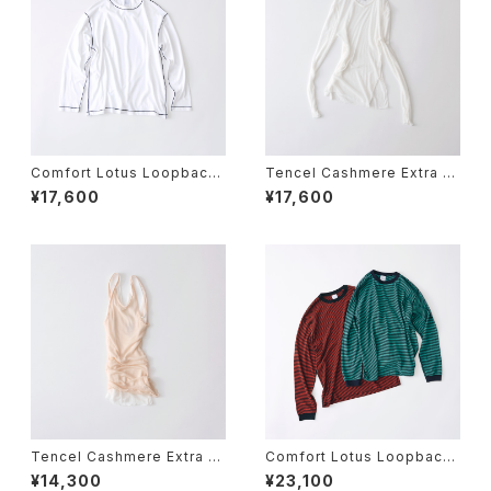
Comfort Lotus Loopback
Tencel Cashmere Extra S
Jersey Color stitch Long
oft Random Rib Side Slit
¥17,600
¥17,600
Sleeve T
V Neck Long Sleeve T
Tencel Cashmere Extra S
Comfort Lotus Loopback
oft Random Rib Low Back
Stripe Jersey Crew Neck
¥14,300
¥23,100
Tank Top
Long Sleeve T