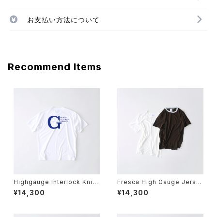
お支払い方法について
Recommend Items
Highgauge Interlock Knit
Fresca High Gauge Jerse
GGG Staff T / 04
y Crew Neck Short Sleeve
¥14,300
¥14,300
T