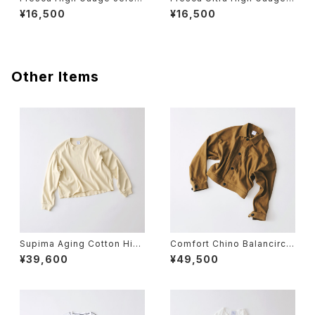
y Side Slits Turtle Neck L
ib Pleated Shoulder Short
¥16,500
¥16,500
ong Sleeve T
Sleeve T
Other Items
Supima Aging Cotton High
Comfort Chino Balancircul
Wet Rib Relaxed Cropped
ar® Comfort Chino Trucke
¥39,600
¥49,500
Pullover
r Jacket