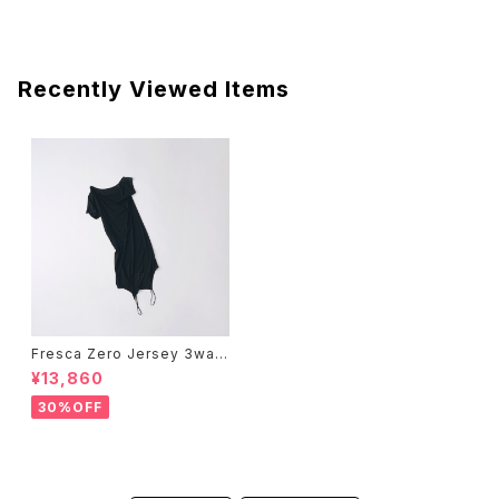
Recently Viewed Items
Fresca Zero Jersey 3way
s Layered One Piece T
¥13,860
30%OFF