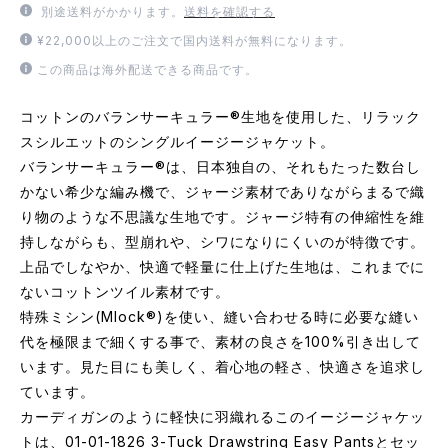
別途送料がかかります。
送料を確認する
¥22,000以上のご注文で国内送料が無料になります。
この商品は海外配送できる商品です。
コットンのバランサーキュラー®生地を使用した、リラック
スシルエットのシングルイージージャケット。
バランサーキュラー®は、日本独自の、それもたった数台し
かない希少な編み機で、ジャージ素材でありながらまるで織
り物のような不思議な生地です。ジャージ特有の伸縮性を維
持しながらも、型崩れや、シワになりにくいのが特徴です。
上品でしなやか、快適で軽量に仕上げた生地は、これまでに
ないコットンツイル素材です。
特殊ミシン(Mlock®)を使い、縫い合わせる時に必要な縫い
代を極限まで細くする事で、素材の良さを100%引き出して
います。見た目にも美しく、着心地の軽さ、快適さを追求し
ています。
カーディガンのように軽快に羽織れるこのイージージャケッ
トは、01-01-1826 3-Tuck Drawstring Easy Pantsとセッ