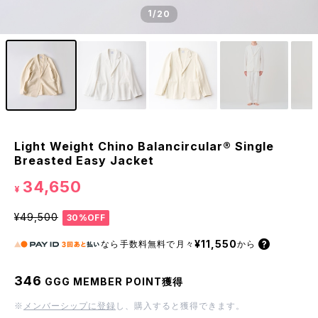
1
/20
Light Weight Chino Balancircular® Single
Breasted Easy Jacket
34,650
¥
¥49,500
30%OFF
¥11,550
なら
手数料無料で
月々
から
346
GGG MEMBER POINT獲得
※
メンバーシップに登録
し、購入すると獲得できます。