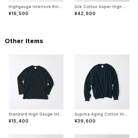
Highgauge Interlock Knit
Silk Cotton Super High Ga
Turtle Neck Long Sleeve
uge Jersey Regular Collar
¥16,500
¥42,900
T
Long Sleeve Shirt
Other Items
Standard High Gauge Inte
Supima Aging Cotton High
rlock Knit Crew Neck Lon
Wet Rib Relaxed Long Sle
¥15,400
¥39,600
g Sleeve T
eve Pull Over