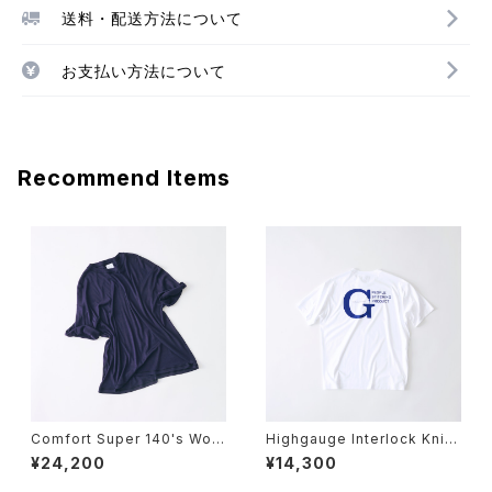
送料・配送方法について
お支払い方法について
Recommend Items
Comfort Super 140's Wool
Highgauge Interlock Knit
Rib Crew Neck Short Slee
GGG Staff T / 04
¥24,200
¥14,300
ve T