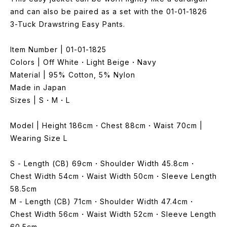
and can also be paired as a set with the 01-01-1826
3-Tuck Drawstring Easy Pants.
Item Number | 01-01-1825
Colors | Off White・Light Beige・Navy
Material | 95% Cotton, 5% Nylon
Made in Japan
Sizes | S・M・L
Model | Height 186cm・Chest 88cm・Waist 70cm |
Wearing Size L
S - Length (CB) 69cm・Shoulder Width 45.8cm・
Chest Width 54cm・Waist Width 50cm・Sleeve Length
58.5cm
M - Length (CB) 71cm・Shoulder Width 47.4cm・
Chest Width 56cm・Waist Width 52cm・Sleeve Length
60.5cm