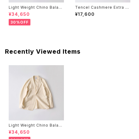
Light Weight Chino Balanc
Tencel Cashmere Extra S
ircular® Single Breasted E
oft Random Rib Two Way
¥34,650
¥17,600
asy Jacket
Cross Wrap Cardigan
30%OFF
Recently Viewed Items
Light Weight Chino Balanc
ircular® Single Breasted E
¥34,650
asy Jacket