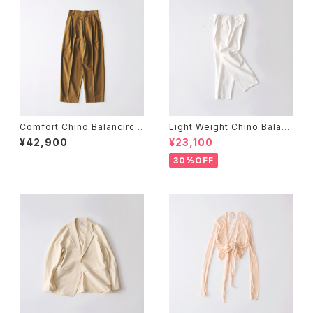
Comfort Chino Balancircul
Light Weight Chino Balanc
ar® Comfort Pleated Pant
ircular® 3-Tuck Drawstrin
¥42,900
¥23,100
s
g Easy Pants
30%OFF