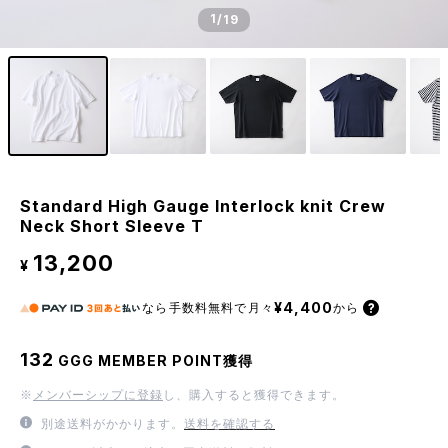
1
/19
Standard High Gauge Interlock knit Crew
Neck Short Sleeve T
13,200
¥
¥4,400
なら
手数料無料で
月々
から
132
GGG MEMBER POINT獲得
※
メンバーシップに登録
し、購入すると獲得できます。
別途送料がかかります。
送料を確認する