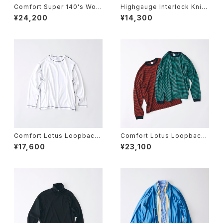
Comfort Super 140's Wool
Highgauge Interlock Knit
Rib Crew Neck Short Slee
GGG Staff T / 04
¥24,200
¥14,300
ve T
Comfort Lotus Loopback
Comfort Lotus Loopback
Jersey Color stitch Long
Stripe Jersey Crew Neck
¥17,600
¥23,100
Sleeve T
Long Sleeve T