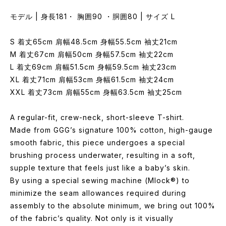
モデル | 身長181・ 胸囲90 ・胴囲80 | サイズ L
S 着丈65cm 肩幅48.5cm 身幅55.5cm 袖丈21cm
M 着丈67cm 肩幅50cm 身幅57.5cm 袖丈22cm
L 着丈69cm 肩幅51.5cm 身幅59.5cm 袖丈23cm
XL 着丈71cm 肩幅53cm 身幅61.5cm 袖丈24cm
XXL 着丈73cm 肩幅55cm 身幅63.5cm 袖丈25cm
A regular-fit, crew-neck, short-sleeve T-shirt.
Made from GGG’s signature 100% cotton, high-gauge
smooth fabric, this piece undergoes a special
brushing process underwater, resulting in a soft,
supple texture that feels just like a baby’s skin.
By using a special sewing machine (Mlock®) to
minimize the seam allowances required during
assembly to the absolute minimum, we bring out 100%
of the fabric’s quality. Not only is it visually