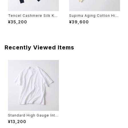
Tencel Cashmere Silk Kni
Supima Aging Cotton High
t Crew Neck Long Sleeve
Wet Rib Relaxed Cropped
¥35,200
¥39,600
Pullover
Recently Viewed Items
Standard High Gauge Inte
rlock knit Crew Neck Shor
¥13,200
t Sleeve T