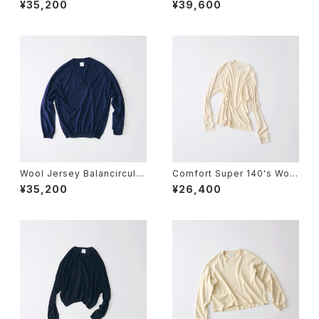
¥35,200
¥39,600
er
ocket Pants
Wool Jersey Balancircular
Comfort Super 140's Wool
® Knit Deep V Neck Pull O
l Rib Crew Neck Lomg Sle
¥35,200
¥26,400
ver
eve T