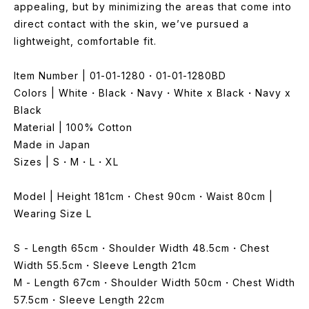
appealing, but by minimizing the areas that come into
direct contact with the skin, we’ve pursued a
lightweight, comfortable fit.
Item Number | 01-01-1280・01-01-1280BD
Colors | White・Black・Navy・White x Black・Navy x
Black
Material | 100% Cotton
Made in Japan
Sizes | S・M・L・XL
Model | Height 181cm・Chest 90cm・Waist 80cm |
Wearing Size L
S - Length 65cm・Shoulder Width 48.5cm・Chest
Width 55.5cm・Sleeve Length 21cm
M - Length 67cm・Shoulder Width 50cm・Chest Width
57.5cm・Sleeve Length 22cm