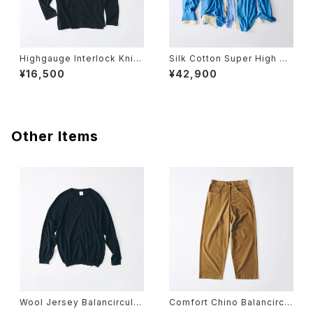
Highgauge Interlock Knit
Silk Cotton Super High Ga
Turtle Neck Long Sleeve
uge Jersey Regular Collar
¥16,500
¥42,900
T
Long Sleeve Shirt
Other Items
Wool Jersey Balancircular
Comfort Chino Balancircul
® Knit Crew Neck Pull Ov
ar® Comfort Chino Five P