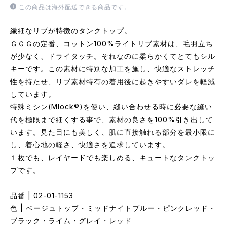
この商品は海外配送できる商品です。
繊細なリブが特徴のタンクトップ。
ＧＧＧの定番、コットン100%ライトリブ素材は、毛羽立ち
が少なく、ドライタッチ。それなのに柔らかくてとてもシル
キーです。この素材に特別な加工を施し、快適なストレッチ
性を持たせ、リブ素材特有の着用後に起きやすいダレを軽減
しています。
特殊ミシン(Mlock®)を使い、縫い合わせる時に必要な縫い
代を極限まで細くする事で、素材の良さを100%引き出して
います。見た目にも美しく、肌に直接触れる部分を最小限に
し、着心地の軽さ、快適さを追求しています。
１枚でも、レイヤードでも楽しめる、キュートなタンクトッ
プです。
品番 | 02-01-1153
色 | ベージュトップ・ミッドナイトブルー・ピンクレッド・
ブラック・ライム・グレイ・レッド