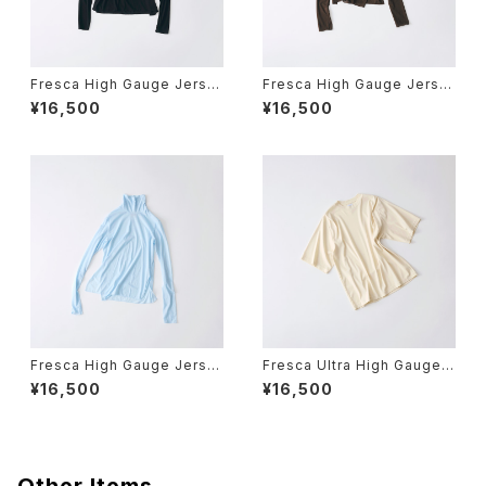
Fresca High Gauge Jerse
Fresca High Gauge Jerse
y Side Slits Crew Neck Lo
y Side Slits High Neck Lo
¥16,500
¥16,500
ng Sleeve T
ng Sleeve T
Fresca High Gauge Jerse
Fresca Ultra High Gauge R
y Side Slits Turtle Neck L
ib Pleated Shoulder Short
¥16,500
¥16,500
ong Sleeve T
Sleeve T