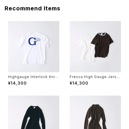
Recommend Items
Highgauge Interlock Knit
Fresca High Gauge Jerse
GGG Staff T / 04
y Crew Neck Short Sleeve
¥14,300
¥14,300
T