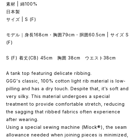
素材 | 綿100%
日本製
サイズ | S (F)
モデル｜身長168cm・胸囲79cm・胴囲60.5cm | サイズ S
(F)
S (F) 着丈(CB) 45cm 胸囲 38cm ウエスト38cm
A tank top featuring delicate ribbing.
GGG's classic, 100% cotton light rib material is low-
pilling and has a dry touch. Despite that, it’s soft and
very silky. This material undergoes a special
treatment to provide comfortable stretch, reducing
the sagging that ribbed fabrics often experience
after wearing.
Using a special sewing machine (Mlock®), the seam
allowance needed when joining pieces is minimized,