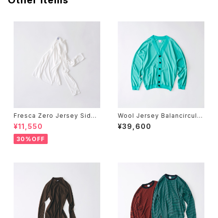
Other Items
Fresca Zero Jersey Side
Wool Jersey Balancircular
Slit Crew Neck Long Slee
® Knit V Neck Cardigan
¥11,550
¥39,600
ve T
30%OFF