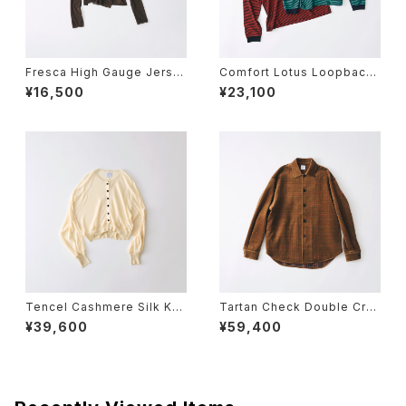
Fresca High Gauge Jerse
Comfort Lotus Loopback
y Side Slits High Neck Lo
Stripe Jersey Crew Neck
¥16,500
¥23,100
ng Sleeve T
Long Sleeve T
Tencel Cashmere Silk Kni
Tartan Check Double Cro
t Knit Cropped Crew Neck
ss Jersey Over Shirt Jack
¥39,600
¥59,400
Cardigan
et